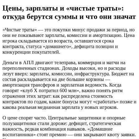
Цены, зарплаты и «чистые траты»:
откуда берутся суммы и что они значат
«Чистые траты» — это покупки минус продажи за период, но
они не показывают зарплаты, комиссии и амортизацию. Цена
игрока складывается из возраста, оставшегося срока
контракта, статуса «домашнего», дефицита позиции и
конкуренции покупателей.
Деньги в АПЛ двигают телеправа, коммерция и матчи на
переполненных стадионах. Доходы высоки, но и расходы
лезут вверх: зарплаты, комиссии, инфраструктура. Бюджет на
состав раскладывается на две большие корзины —
амортизация трансферов и зарплатная ведомость. Когда
говорят «клуб X потратил 600 млн», важно понять ритм
отражения этих затрат: как распределена стоимость
контрактов по годам, какие бонусы могут «сработать» позже и
какова реальная медианная зарплата у новых игроков.
О цене спорят часто. Центральные защитники и опорные
полузащитники стали дороже: дефицит, стратегическая
важность, редкая комбинация навыков. «Домашние
воспитанники» стоят премию — они закрывают квоту заявки.