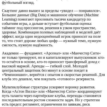
футбольный взгляд.
Скаутинг давно вышел за пределы «увидел — понравился».
Большие данные (Big Data) и машинное обучение (Machine
Learning) помогают просеивать тысячи кандидатур по
событиям игры, а дальше вступает футбольная оценка:
тайминг под прессингом, решения в узком пространстве,
здоровье. Комбинация полевых наблюдений и моделей даёт
эффект, когда один недооценённый игрок приносит на поле
то, что стоит дороже любых цифр — нужный темп, нужную
смелость, нужную надёжность.
Академии — фундамент. «Арсенал» или «Манчестер Сити»
не только тренируют, но и капитализируют выпускников: кто-
то остаётся в основе, кто-то приносит трансферный доход с
высокой маржой. Аренды — гибкий слой. Молодой
центральный защитник без минут в основе поедет в
«Чемпионшип», вернётся с опытом и скоростью решений. Для
клуба это дешевле, чем покупать «готового» резервиста.
Мультиклубовые структуры ускоряют воронку развития.
Когда «Астон Вилла» или «Манчестер Сити» координируют
путь таланта через партнёрские клубы, переходы становятся
последовательным ростом сложности задач. Но у стратегии
есть предел: регламент, ограничения по заявкам, риск