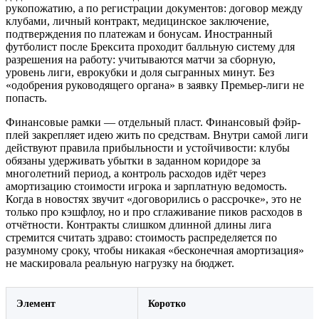
рукопожатию, а по регистрации документов: договор между
клубами, личный контракт, медицинское заключение,
подтверждения по платежам и бонусам. Иностранный
футболист после Брексита проходит балльную систему для
разрешения на работу: учитываются матчи за сборную,
уровень лиги, еврокубки и доля сыгранных минут. Без
«одобрения руководящего органа» в заявку Премьер-лиги не
попасть.
Финансовые рамки — отдельный пласт. Финансовый фэйр-
плей закрепляет идею жить по средствам. Внутри самой лиги
действуют правила прибыльности и устойчивости: клубы
обязаны удерживать убытки в заданном коридоре за
многолетний период, а контроль расходов идёт через
амортизацию стоимости игрока и зарплатную ведомость.
Когда в новостях звучит «договорились о рассрочке», это не
только про кэшфлоу, но и про сглаживание пиков расходов в
отчётности. Контракты слишком длинной длины лига
стремится считать здраво: стоимость распределяется по
разумному сроку, чтобы никакая «бесконечная амортизация»
не маскировала реальную нагрузку на бюджет.
Элемент
Коротко