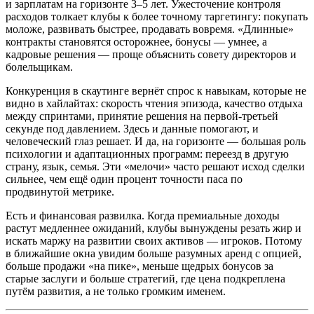
и зарплатам на горизонте 3–5 лет. Ужесточение контроля
расходов толкает клубы к более точному таргетингу: покупать
моложе, развивать быстрее, продавать вовремя. «Длинные»
контракты становятся осторожнее, бонусы — умнее, а
кадровые решения — проще объяснить совету директоров и
болельщикам.
Конкуренция в скаутинге вернёт спрос к навыкам, которые не
видно в хайлайтах: скорость чтения эпизода, качество отдыха
между спринтами, принятие решения на первой-третьей
секунде под давлением. Здесь и данные помогают, и
человеческий глаз решает. И да, на горизонте — большая роль
психологии и адаптационных программ: переезд в другую
страну, язык, семья. Эти «мелочи» часто решают исход сделки
сильнее, чем ещё один процент точности паса по
продвинутой метрике.
Есть и финансовая развилка. Когда премиальные доходы
растут медленнее ожиданий, клубы вынуждены резать жир и
искать маржу на развитии своих активов — игроков. Потому
в ближайшие окна увидим больше разумных аренд с опцией,
больше продажи «на пике», меньше щедрых бонусов за
старые заслуги и больше стратегий, где цена подкреплена
путём развития, а не только громким именем.