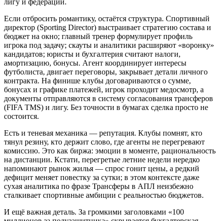
лигу и федерации.
Если отбросить романтику, остаётся структура. Спортивный
директор (Sporting Director) выстраивает стратегию состава и
бюджет на окно; главный тренер формулирует профиль
игрока под задачу; скауты и аналитики расширяют «воронку»
кандидатов; юристы и бухгалтерия считают налоги,
амортизацию, бонусы. Агент координирует интересы
футболиста, двигает переговоры, закрывает детали личного
контракта. На финише клубы договариваются о сумме,
бонусах и графике платежей, игрок проходит медосмотр, а
документы отправляются в систему согласования трансферов
(FIFA TMS) и лигу. Без точности в бумагах сделка просто не
состоится.
Есть и теневая механика — репутация. Клубы помнят, кто
тянул резину, кто держит слово, где агенты не перегревают
комиссию. Это как биржа: эмоции в моменте, рациональность
на дистанции. Кстати, перегретые летние недели нередко
напоминают рынок жилья — спрос гонит цены, а редкий
дефицит меняет повестку за сутки; в этом контексте даже
сухая аналитика по фразе Трансферы в АПЛ неизбежно
сталкивает спортивные амбиции с реальностью бюджетов.
И ещё важная деталь. За громкими заголовками «100
миллионов за полузащитника» скрывается бухгалтерская