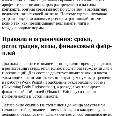
арифметика: стоимость прав распределяется на годы
контракта, бонусы срабатывают по условиям, а зарплатная
ведомость живёт своей жизнью. Поэтому сделка, звучащая
устрашающе в заголовке, в реестр затрат попадёт иначе —
ровно так, как предписывают регламенты лиги и
международные нормы.
Правила и ограничения: сроки,
регистрация, визы, финансовый фэйр-
плей
Два окна — летнее и зимнее — определяют время для сделок,
а регистрация завершается только после подтверждений лиги
и ассоциаций. Для состава действует лимит заявки и квота
«домашних воспитанников», иностранцам нужны разрешение
на работу (Work Permit) и одобрение руководящего органа
(Governing Body Endorsement), а расходы контролирует
финансовый фэйр-плей (Financial Fair Play) и правила
прибыльности и устойчивости.
Летнее окно обычно тянется с июня до конца августа или
начала сентября, зимнее — весь январь, и в каждом случае
дедлайны безжалостны. Сделка считается состоявшейся не по